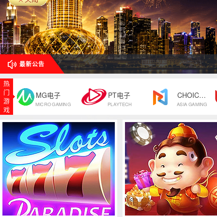
热
门
MG电子
PT电子
CHOICE电子
游
MICRO GAMING
PLAYTECH
ASIA GAMING
戏